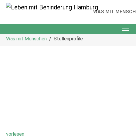
WAS MIT MENSCH
Skip to main content
You are here:
Was mit Menschen
Stellenprofile
vorlesen